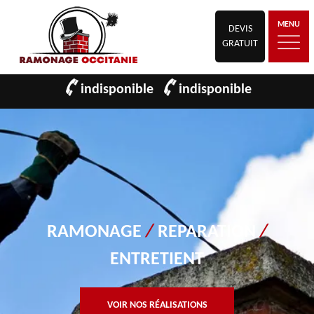
MENU
DEVIS
GRATUIT
indisponible
indisponible
RAMONAGE
/
REPARATION
/
ENTRETIENT
VOIR NOS RÉALISATIONS