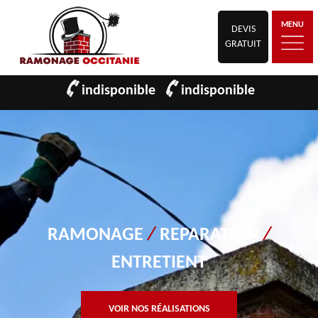
MENU
DEVIS
GRATUIT
indisponible
indisponible
RAMONAGE
/
REPARATION
/
ENTRETIENT
VOIR NOS RÉALISATIONS