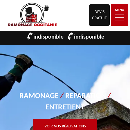
MENU
DEVIS
GRATUIT
indisponible
indisponible
RAMONAGE
/
REPARATION
/
ENTRETIENT
VOIR NOS RÉALISATIONS