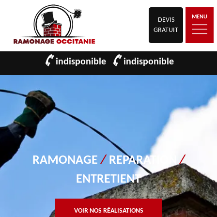
MENU
DEVIS
GRATUIT
indisponible
indisponible
RAMONAGE
/
REPARATION
/
ENTRETIENT
VOIR NOS RÉALISATIONS