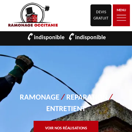
MENU
DEVIS
GRATUIT
indisponible
indisponible
RAMONAGE
/
REPARATION
/
ENTRETIENT
VOIR NOS RÉALISATIONS