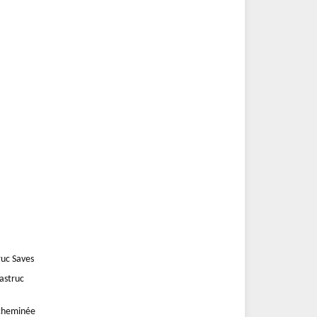
uc Saves
astruc
cheminée