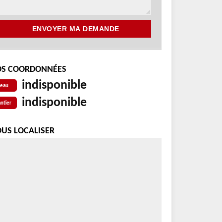
S COORDONNÉES
indisponible
reau
indisponible
ntier
US LOCALISER