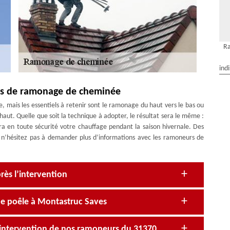
R
ind
ues de ramonage de cheminée
e, mais les essentiels à retenir sont le ramonage du haut vers le bas ou
aut. Quelle que soit la technique à adopter, le résultat sera le même :
era en toute sécurité votre chauffage pendant la saison hivernale. Des
 ; n’hésitez pas à demander plus d’informations avec les ramoneurs de
rès l’intervention
e poêle à Montastruc Saves
’intervention de nos ramoneurs du 31370