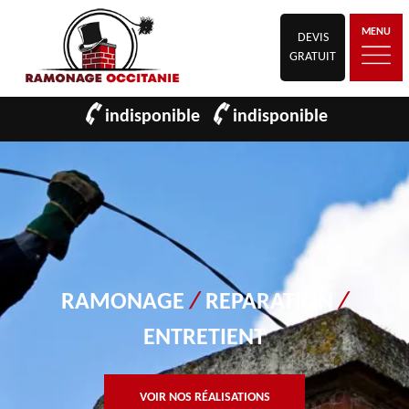
MENU
DEVIS
GRATUIT
indisponible
indisponible
RAMONAGE
/
REPARATION
/
ENTRETIENT
VOIR NOS RÉALISATIONS