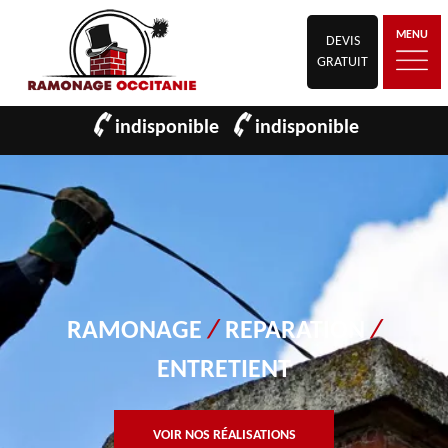
MENU
DEVIS
GRATUIT
indisponible
indisponible
RAMONAGE
/
REPARATION
/
ENTRETIENT
VOIR NOS RÉALISATIONS