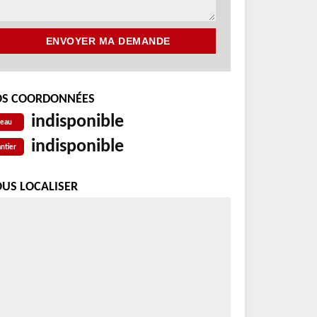
S COORDONNÉES
indisponible
reau
indisponible
ntier
US LOCALISER