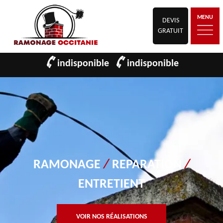
MENU
DEVIS
GRATUIT
indisponible
indisponible
RAMONAGE
/
REPARATION
/
ENTRETIENT
VOIR NOS RÉALISATIONS