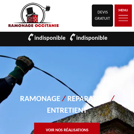
MENU
DEVIS
GRATUIT
indisponible
indisponible
RAMONAGE
/
REPARATION
/
ENTRETIENT
VOIR NOS RÉALISATIONS