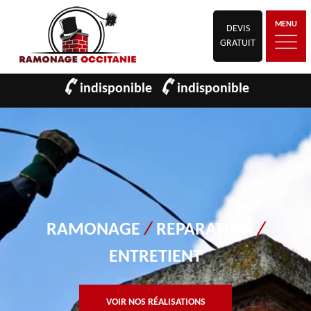
MENU
DEVIS
GRATUIT
indisponible
indisponible
RAMONAGE
/
REPARATION
/
ENTRETIENT
VOIR NOS RÉALISATIONS