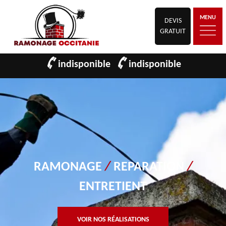
MENU
DEVIS
GRATUIT
indisponible
indisponible
RAMONAGE
/
REPARATION
/
ENTRETIENT
VOIR NOS RÉALISATIONS