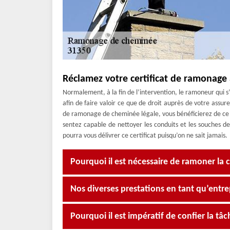
Réclamez votre certificat de ramonage 
Normalement, à la fin de l’intervention, le ramoneur qui 
afin de faire valoir ce que de droit auprès de votre ass
de ramonage de cheminée légale, vous bénéficierez de ce 
sentez capable de nettoyer les conduits et les souches de
pourra vous délivrer ce certificat puisqu’on ne sait jamais.
Pourquoi il est nécessaire de ramoner la
Nos diverses prestations en tant qu’ent
Pourquoi il est impératif de confier la t