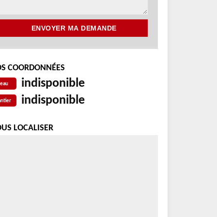
S COORDONNÉES
indisponible
reau
indisponible
ntier
US LOCALISER