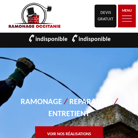
MENU
DEVIS
GRATUIT
indisponible
indisponible
RAMONAGE
/
REPARATION
/
ENTRETIENT
VOIR NOS RÉALISATIONS