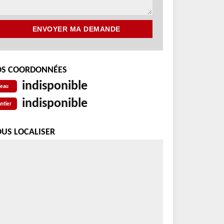
S COORDONNÉES
indisponible
reau
indisponible
ntier
US LOCALISER