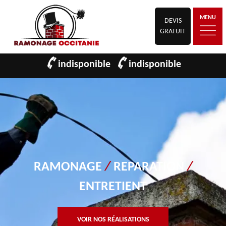
MENU
DEVIS
GRATUIT
indisponible
indisponible
RAMONAGE
/
REPARATION
/
ENTRETIENT
VOIR NOS RÉALISATIONS