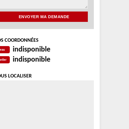
S COORDONNÉES
indisponible
reau
indisponible
ntier
US LOCALISER