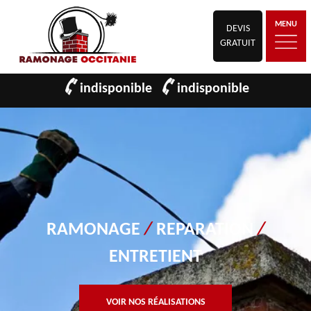
MENU
DEVIS
GRATUIT
indisponible
indisponible
RAMONAGE
/
REPARATION
/
ENTRETIENT
VOIR NOS RÉALISATIONS