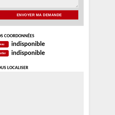
S COORDONNÉES
indisponible
reau
indisponible
ntier
US LOCALISER