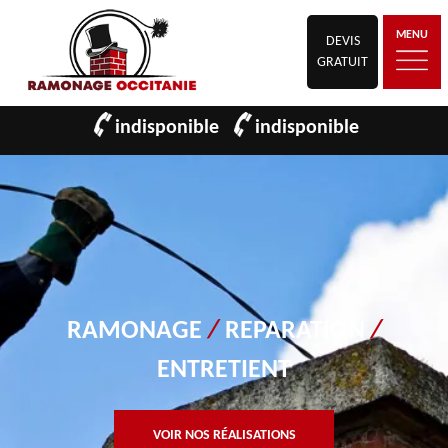
MENU
DEVIS
GRATUIT
indisponible
indisponible
RAMONAGE
/
REPARATION
/
ENTRETIENT
VOIR NOS RÉALISATIONS