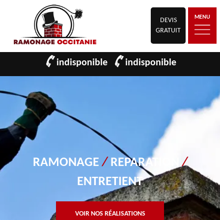
MENU
DEVIS
GRATUIT
indisponible
indisponible
RAMONAGE
/
REPARATION
/
ENTRETIENT
VOIR NOS RÉALISATIONS