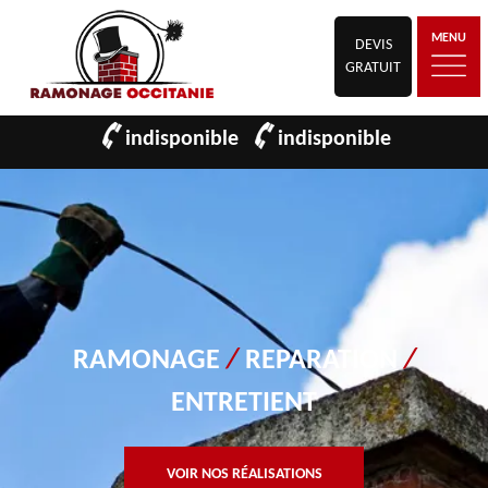
MENU
DEVIS
GRATUIT
indisponible
indisponible
RAMONAGE
/
REPARATION
/
ENTRETIENT
VOIR NOS RÉALISATIONS