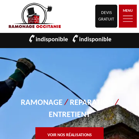
MENU
DEVIS
GRATUIT
indisponible
indisponible
RAMONAGE
/
REPARATION
/
ENTRETIENT
VOIR NOS RÉALISATIONS