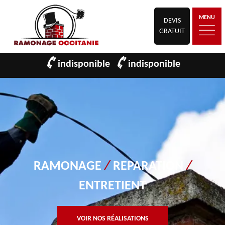
MENU
DEVIS
GRATUIT
indisponible
indisponible
RAMONAGE
/
REPARATION
/
ENTRETIENT
VOIR NOS RÉALISATIONS