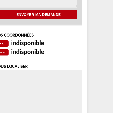
S COORDONNÉES
indisponible
reau
indisponible
ntier
US LOCALISER