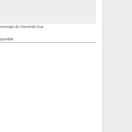
amonage de cheminée Eup
isponible