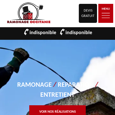
MENU
DEVIS
GRATUIT
indisponible
indisponible
RAMONAGE
/
REPARATION
/
ENTRETIENT
VOIR NOS RÉALISATIONS