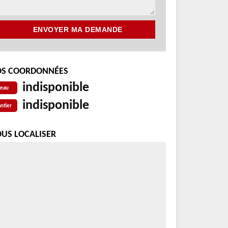
S COORDONNÉES
indisponible
reau
indisponible
ntier
US LOCALISER