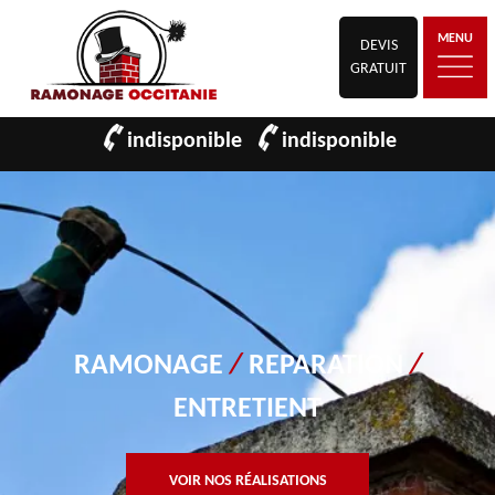
MENU
DEVIS
GRATUIT
indisponible
indisponible
RAMONAGE
/
REPARATION
/
ENTRETIENT
VOIR NOS RÉALISATIONS