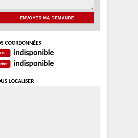
S COORDONNÉES
indisponible
reau
indisponible
ntier
US LOCALISER