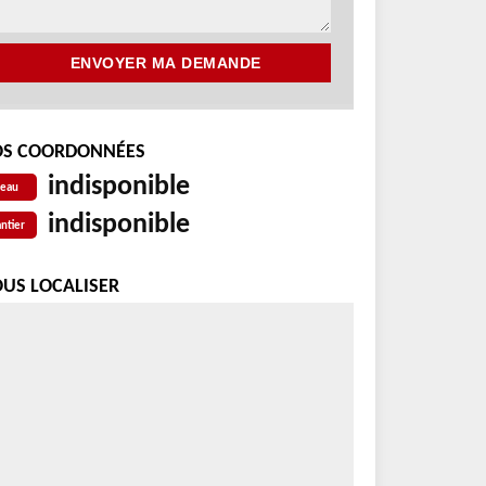
S COORDONNÉES
indisponible
reau
indisponible
ntier
US LOCALISER