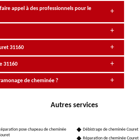
faire appel à des professionnels pour le
uret 31160
e 31160
 ramonage de cheminée ?
Autres services
éparation pose chapeau de cheminée
Débistrage de cheminée Couret
ouret
Réparation de cheminée Couret