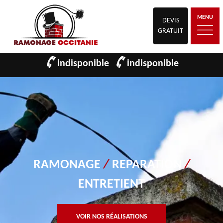
MENU
DEVIS
GRATUIT
indisponible
indisponible
RAMONAGE
/
REPARATION
/
ENTRETIENT
VOIR NOS RÉALISATIONS