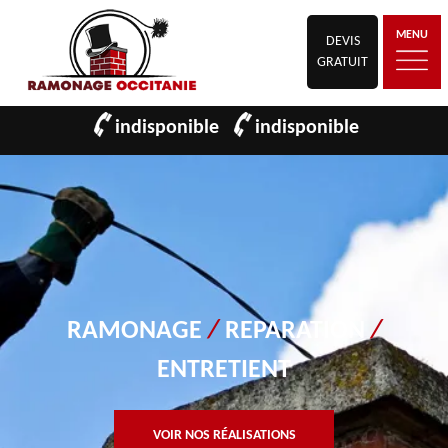
MENU
DEVIS
GRATUIT
indisponible
indisponible
RAMONAGE
/
REPARATION
/
ENTRETIENT
VOIR NOS RÉALISATIONS