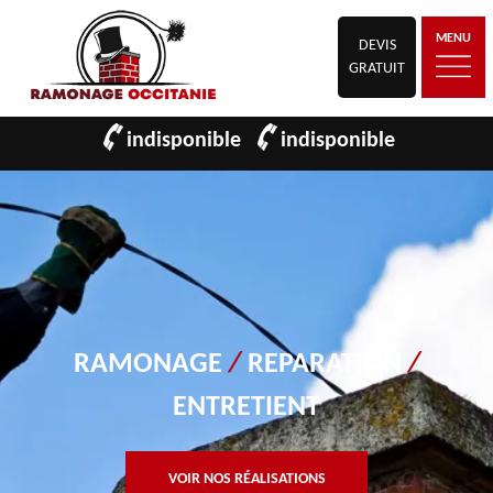
MENU
DEVIS
GRATUIT
indisponible
indisponible
RAMONAGE
/
REPARATION
/
ENTRETIENT
VOIR NOS RÉALISATIONS