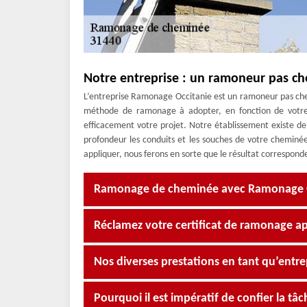
Notre entreprise : un ramoneur pas ch
L’entreprise Ramonage Occitanie est un ramoneur pas cher
méthode de ramonage à adopter, en fonction de votr
efficacement votre projet. Notre établissement existe 
profondeur les conduits et les souches de votre cheminée
appliquer, nous ferons en sorte que le résultat corresponde
Ramonage de cheminée avec Ramonage Occ
Réclamez votre certificat de ramonage ap
Nos diverses prestations en tant qu’ent
Pourquoi il est impératif de confier la t