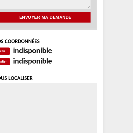
S COORDONNÉES
indisponible
reau
indisponible
ntier
US LOCALISER