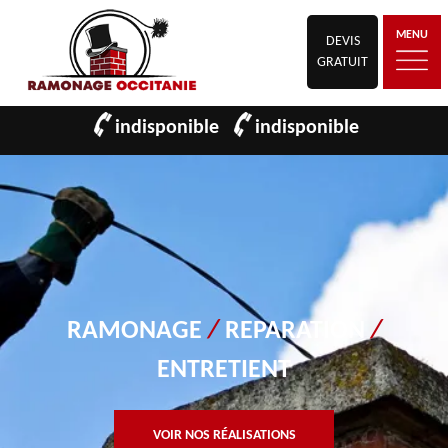
MENU
DEVIS
GRATUIT
indisponible
indisponible
RAMONAGE
/
REPARATION
/
ENTRETIENT
VOIR NOS RÉALISATIONS