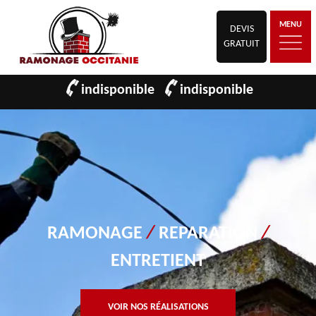
MENU
DEVIS
GRATUIT
indisponible
indisponible
RAMONAGE
/
REPARATION
/
ENTRETIENT
VOIR NOS RÉALISATIONS