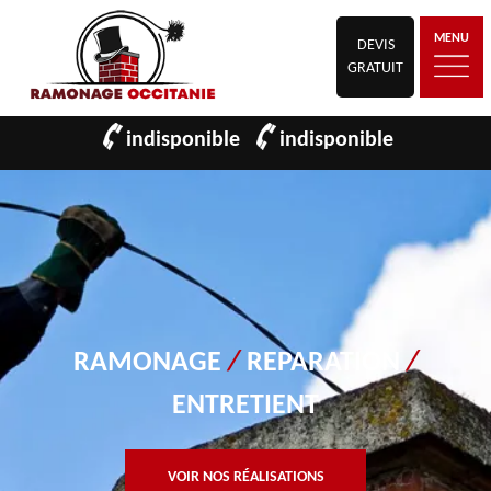
MENU
DEVIS
GRATUIT
indisponible
indisponible
RAMONAGE
/
REPARATION
/
ENTRETIENT
VOIR NOS RÉALISATIONS