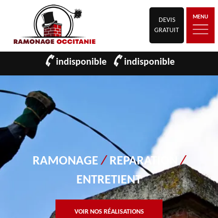
MENU
DEVIS
GRATUIT
indisponible
indisponible
RAMONAGE
/
REPARATION
/
ENTRETIENT
VOIR NOS RÉALISATIONS