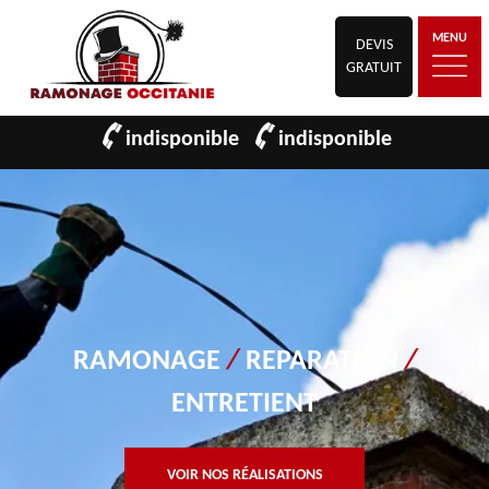
MENU
DEVIS
GRATUIT
indisponible
indisponible
RAMONAGE
/
REPARATION
/
ENTRETIENT
VOIR NOS RÉALISATIONS