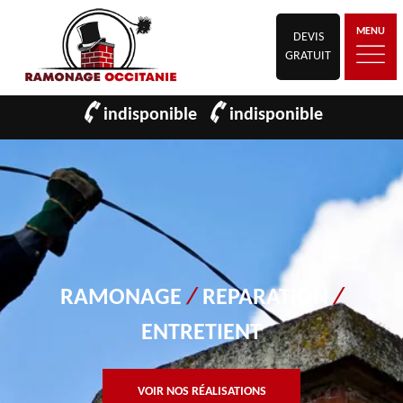
MENU
DEVIS
GRATUIT
indisponible
indisponible
RAMONAGE
/
REPARATION
/
ENTRETIENT
VOIR NOS RÉALISATIONS