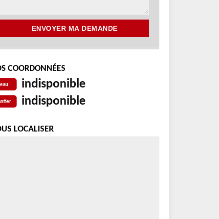
S COORDONNÉES
indisponible
reau
indisponible
ntier
US LOCALISER