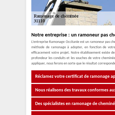
Notre entreprise : un ramoneur pas ch
L’entreprise Ramonage Occitanie est un ramoneur pas cher
méthode de ramonage à adopter, en fonction de votr
efficacement votre projet. Notre établissement existe 
profondeur les conduits et les souches de votre cheminée
appliquer, nous ferons en sorte que le résultat corresponde
Réclamez votre certificat de ramonage ap
Nous réalisons des travaux conformes a
Des spécialistes en ramonage de cheminée