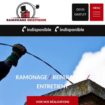
MENU
DEVIS
GRATUIT
indisponible
indisponible
RAMONAGE
/
REPARATION
/
ENTRETIENT
VOIR NOS RÉALISATIONS