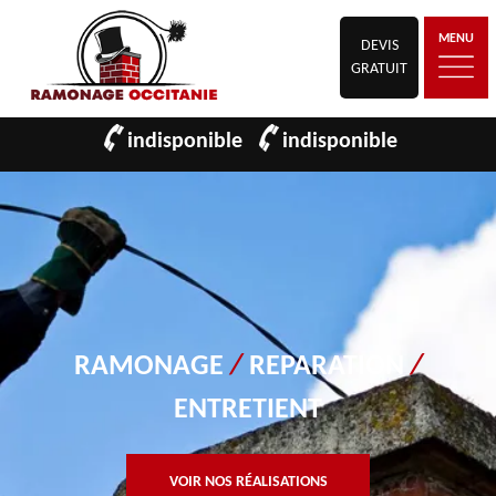
MENU
DEVIS
GRATUIT
indisponible
indisponible
RAMONAGE
/
REPARATION
/
ENTRETIENT
VOIR NOS RÉALISATIONS