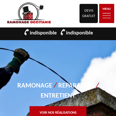
MENU
DEVIS
GRATUIT
indisponible
indisponible
RAMONAGE
/
REPARATION
/
ENTRETIENT
VOIR NOS RÉALISATIONS