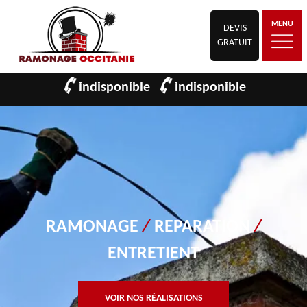
MENU
DEVIS
GRATUIT
indisponible
indisponible
RAMONAGE
/
REPARATION
/
ENTRETIENT
VOIR NOS RÉALISATIONS