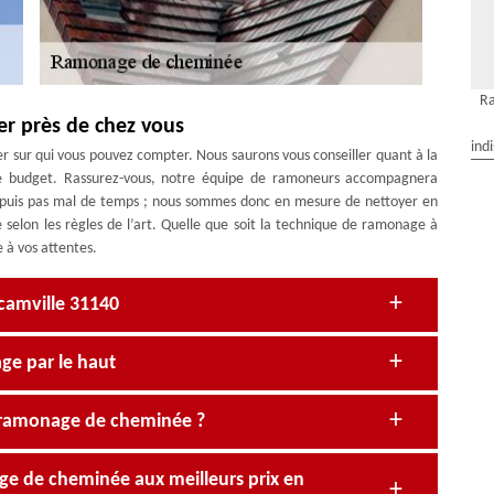
R
er près de chez vous
ind
 sur qui vous pouvez compter. Nous saurons vous conseiller quant à la
e budget. Rassurez-vous, notre équipe de ramoneurs accompagnera
depuis pas mal de temps ; nous sommes donc en mesure de nettoyer en
 selon les règles de l’art. Quelle que soit la technique de ramonage à
 à vos attentes.
camville 31140
ge par le haut
 ramonage de cheminée ?
age de cheminée aux meilleurs prix en