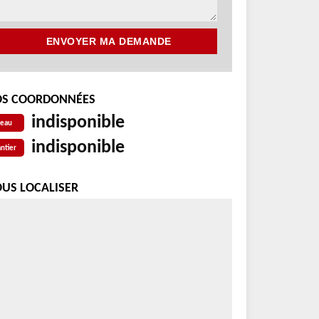
S COORDONNÉES
indisponible
reau
indisponible
ntier
US LOCALISER