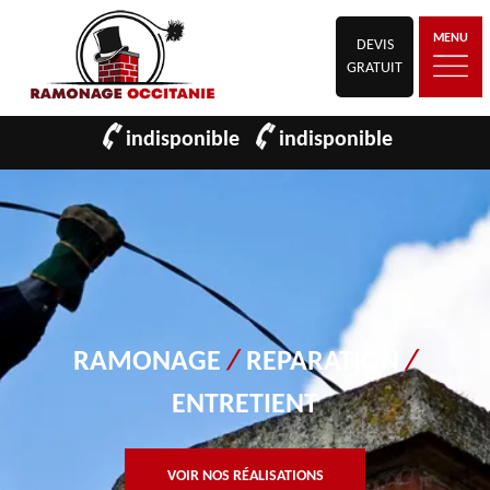
MENU
DEVIS
GRATUIT
indisponible
indisponible
RAMONAGE
/
REPARATION
/
ENTRETIENT
VOIR NOS RÉALISATIONS