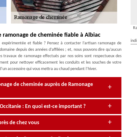
R
e ramonage de cheminée fiable à Albiac
ind
 expérimentée et fiable ? Pensez à contacter l’artisan ramonage de
omaine depuis des années d’affilées ; et, nous pouvons dire qu’aucun
Les travaux de ramonage effectués par nos soins sont respectueux des
sement pour nettoyer efficacement les conduits et les souches de votre
 d’un accessoire qui vous mettra au chaud pendant l’hiver.
monage de cheminée auprès de Ramonage
itanie : En quoi est-ce important ?
près de chez vous