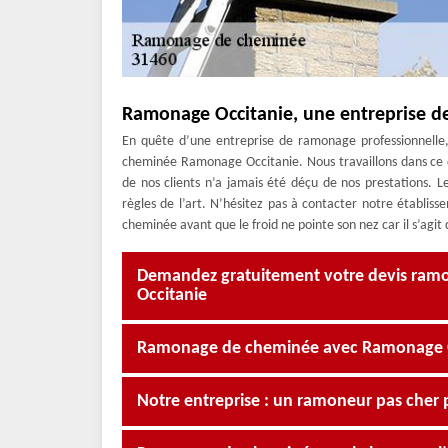
Ramonage Occitanie, une entreprise d
En quête d’une entreprise de ramonage professionnelle,
cheminée Ramonage Occitanie. Nous travaillons dans ce d
de nos clients n’a jamais été déçu de nos prestations. 
règles de l’art. N’hésitez pas à contacter notre établis
cheminée avant que le froid ne pointe son nez car il s’agit
Demandez gratuitement votre devis ra
Occitanie
Ramonage de cheminée avec Ramonage Occ
Notre entreprise : un ramoneur pas cher 