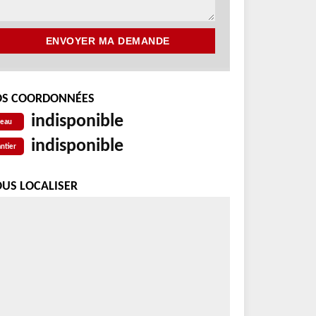
S COORDONNÉES
indisponible
reau
indisponible
ntier
US LOCALISER