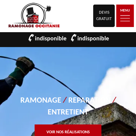
MENU
DEVIS
GRATUIT
indisponible
indisponible
RAMONAGE
/
REPARATION
/
ENTRETIENT
VOIR NOS RÉALISATIONS